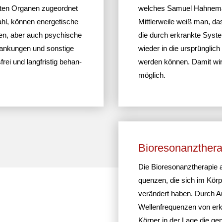
lten Organen zuge­ordnet
welches Samuel Hahne­man
hl, können ener­ge­ti­sche
Mitt­ler­weile weiß man, d
en, aber auch psychi­sche
die durch erkrankte Syste
wan­kungen und sons­tige
wieder in die ursprüng­lich
frei und lang­fristig behan­
werden können. Damit wird
möglich.
Biore­so­nanz­the­r
Die Biore­so­nanz­the­rapie
quenzen, die sich im Körpe
verän­dert haben. Durch Au
Wellen­fre­quenzen von er
Körper in der Lage die gene