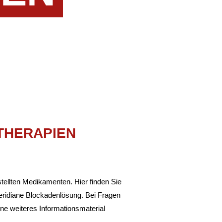
E THERAPIEN
stellten Medi­ka­menten. Hier finden Sie
ri­diane Blocka­den­lö­sung. Bei Fragen
weiteres Infor­ma­ti­ons­ma­te­rial