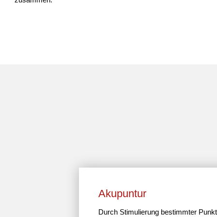
Akup­untur
Durch Stimu­lie­rung bestimmter Punkt