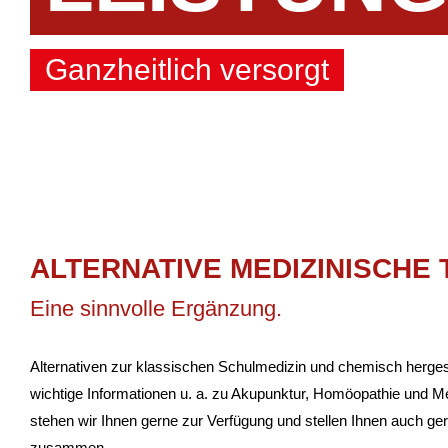
Ganzheitlich versorgt
ALTER­NA­TIVE MEDI­ZI­NI­SCH
Eine sinn­volle Ergänzung.
Alter­na­tiven zur klas­si­schen Schul­me­dizin und chemisch herge­
wich­tige Infor­ma­tionen u. a. zu Akupunktur, Homöo­pa­thie und Me
stehen wir Ihnen gerne zur Verfü­gung und stellen Ihnen auch gerne 
zusammen.