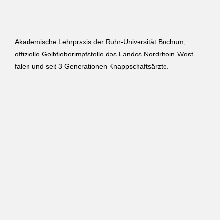
Akade­mi­sche Lehr­praxis der Ruhr-Universität Bochum,
offizielle Gelb­fie­ber­impf­stelle des Landes Nord­rhein-West­
falen und seit 3 Gene­ra­tionen Knappschaftsärzte.