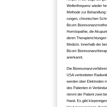
Wellen­fre­quenz wieder her
Methode zur Behand­lung vo
rungen, chro­ni­schen Sch
Bicom Biore­so­nanz­me­th
Homöo­pa­thie, die Akupun
deren Thera­pie­rich­tungen
Medizin. Inner­halb der bes
Bicom Biore­so­nanz­the­ra
anerkannt.
Die Biore­so­nanz­ver­fahre
USA verbrei­teten Radioni
werden über Elek­troden m
des Pati­enten in Verbin­d
nimmt der Patient zwei bew
Hand. Es gibt körper­ei­gen