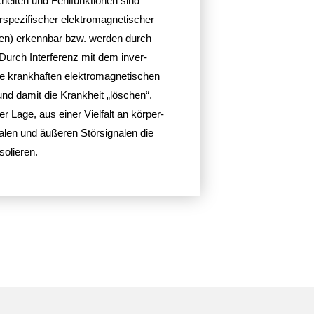
eiten und Fehl­funk­tionen sind
e­zi­fi­scher elek­tro­ma­gne­ti­scher
en) erkennbar bzw. werden durch
 Durch Inter­fe­renz mit dem inver­
 krank­haften elek­tro­ma­gne­ti­schen
d damit die Krank­heit „löschen“.
r Lage, aus einer Viel­falt an körper­
nalen und äußeren Stör­si­gnalen die
solieren.