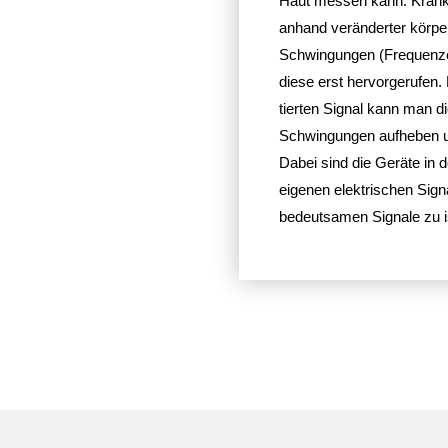
Haut messen kann. Krank­h
anhand verän­derter körper­sp
Schwin­gungen (Frequenz
diese erst hervor­ge­rufen.
tierten Signal kann man die
Schwin­gungen aufheben un
Dabei sind die Geräte in de
ei­genen elek­tri­schen Sig
bedeut­samen Signale zu i