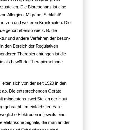
zu­stellen. Die Biore­so­nanz ist eine
n Aller­gien, Migräne, Schlaf­stö­
merzen und weiteren Krank­heiten. Die
ode gehört ebenso wie z. B. die
ktur und andere Verfahren der beson­
 in den Bereich der Regu­la­tiven
on­deren Thera­pie­rich­tungen ist die
pie als bewährte Thera­pie­me­thode
n leiten sich von der seit 1920 in den
k ab. Die entspre­chenden Geräte
it mindes­tens zwei Stellen der Haut
ung gebracht. Im einfachsten Falle
eg­liche Elek­troden in jeweils eine
e elek­tri­sche Signale, die man an der