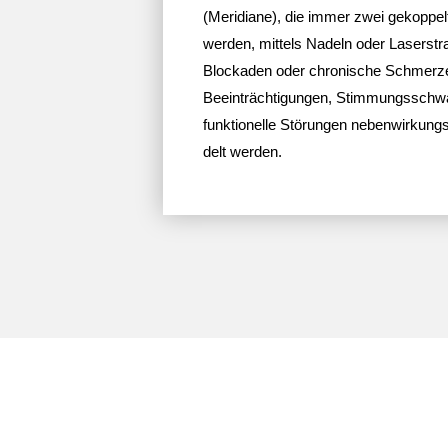
(Meri­diane), die immer zwei gekop­pe
werden, mittels Nadeln oder Laser­stra
Blockaden oder chro­ni­sche Schmerz
Beein­träch­ti­gungen, Stim­mungs­sch
funk­tio­nelle Störungen neben­wir­kungs­
delt werden.