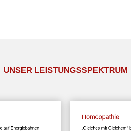
UNSER LEISTUNGS­SPEKTRUM
Homöo­pa­thie
e auf Ener­gie­bahnen
„Glei­ches mit Glei­chem“ b