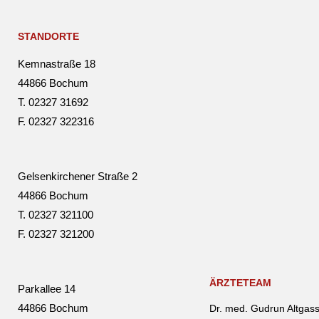
STANDORTE
Kemna­straße 18
44866 Bochum
T. 02327 31692
F. 02327 322316
Gelsen­kir­chener Straße 2
44866 Bochum
T. 02327 321100
F. 02327 321200
ÄRZTETEAM
Park­allee 14
44866 Bochum
Dr. med. Gudrun Altgas