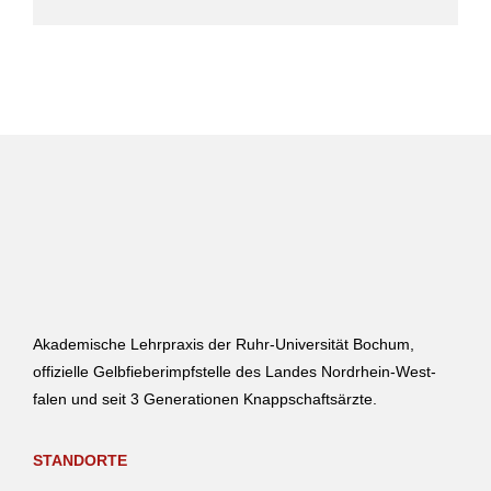
Akade­mi­sche Lehr­praxis der Ruhr-Universität Bochum,
offizielle Gelb­fie­ber­impf­stelle des Landes Nord­rhein-West­
falen und seit 3 Gene­ra­tionen Knappschaftsärzte.
STANDORTE