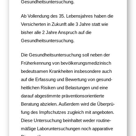
Gesundheitsuntersuchung.
Ab Voll­endung des 35. Lebens­jahres haben die
Versi­cherten in Zukunft alle 3 Jahre statt wie
bisher alle 2 Jahre Anspruch auf die
Gesundheitsuntersuchung.
Die Gesundheits­untersuchung soll neben der
Früh­erken­nung von bevöl­ke­rungs­me­di­zi­nisch
bedeut­samen Krank­heiten insbe­son­dere auch
auf die Erfas­sung und Bewer­tung von gesund­
heit­li­chen Risiken und Belas­tungen und eine
darauf abge­stimmte präven­ti­ons­ori­en­tierte
Bera­tung abzielen. Außerdem wird die Über­prü­
fung des Impf­schutzes zugleich mit ange­boten.
Diese Unter­su­chung beinhaltet weder routi­ne­
mä­ßige Labor­un­ter­su­chungen noch appa­ra­tive