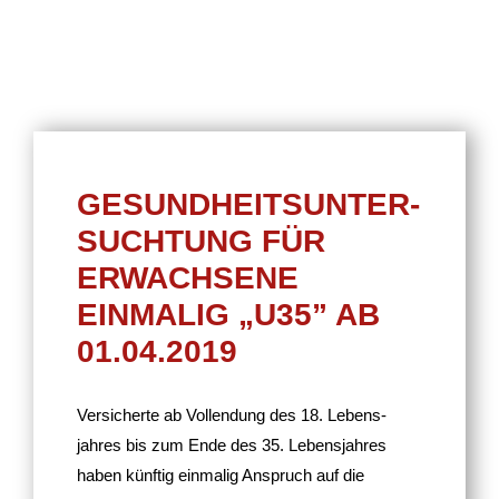
GESUND­HEITS­UN­TER­
SUCH­TUNG FÜR
ERWACH­SENE
EINMALIG „U35” AB
01.04.2019
Versi­cherte ab Voll­endung des 18. Lebens­
jahres bis zum Ende des 35. Lebens­jahres
haben künftig einmalig Anspruch auf die